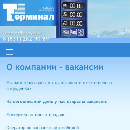
Телефон для справок
8 (831) 282-90-89
О компании - вакансии
Мы заинтересованы в талантливых и ответственных
сотрудниках
На сегодняшний день у нас открыты вакансии:
Менеджер активных продаж
Оператор по заправке автомобилей