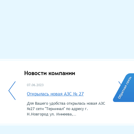
Новости компании
07.06.2023
02.12.2022
Открылась новая АЗС № 27
Внимание!
Для Вашего удобства открылась новая АЗС
На всей сет
№27 сети "Терминал" по адресу г.
действовать
Н.Новгород ул. Минеева,…
любого бенз