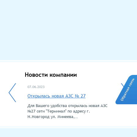
Новости компании
07.06.2023
02.12.2022
Открылась новая АЗС № 27
Внимание!
Для Вашего удобства открылась новая АЗС
На всей сет
№27 сети "Терминал" по адресу г.
действовать
Н.Новгород ул. Минеева,…
любого бенз